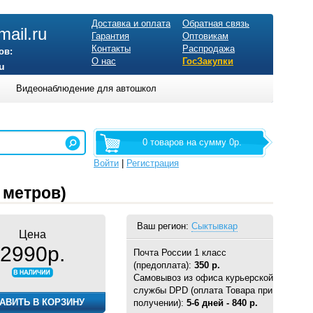
Доставка и оплата
Обратная связь
ail.ru
Гарантия
Оптовикам
Контакты
Распродажа
ов:
О нас
ГосЗакупки
u
Видеонаблюдение для автошкол
0 товаров на сумму 0р.
Войти
|
Регистрация
 метров)
Ваш регион:
Сыктывкар
Цена
2990р.
Почта России 1 класс
(предоплата):
350 р.
Самовывоз из офиса курьерской
службы DPD (оплата Товара при
получении):
5-6 дней - 840 р.