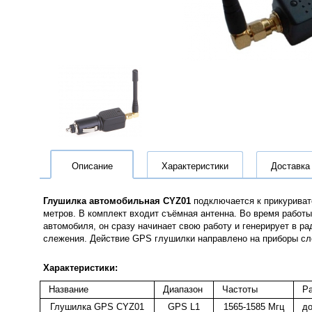
Описание
Характеристики
Доставка
Глушилка автомобильная CYZ01
подключается к прикуриват
метров. В комплект входит съёмная антенна.
Во время работы
автомобиля, он сразу начинает свою работу и генерирует в р
слежения. Действие GPS глушилки направлено на приборы слеж
Характеристики:
Название
Диапазон
Частоты
Р
Глушилка GPS CYZ01
GPS L1
1565-1585 Мгц
до