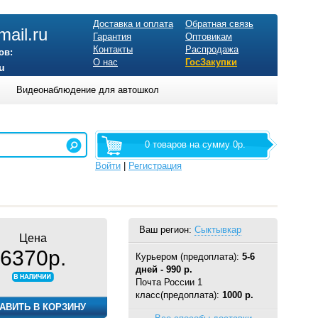
Доставка и оплата
Обратная связь
ail.ru
Гарантия
Оптовикам
Контакты
Распродажа
ов:
О нас
ГосЗакупки
u
Видеонаблюдение для автошкол
0 товаров на сумму 0р.
Войти
|
Регистрация
Ваш регион:
Сыктывкар
Цена
6370р.
Курьером (предоплата):
5-6
дней - 990 р.
Почта России 1
класс(предоплата):
1000 р.