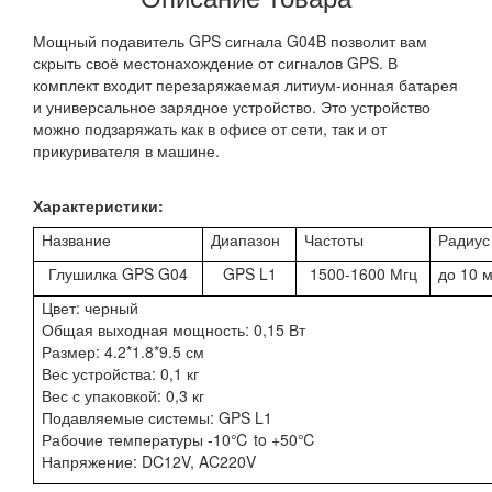
Мощный подавитель GPS сигнала G04B позволит вам
скрыть своё местонахождение от сигналов GPS. В
комплект входит перезаряжаемая литиум-ионная батарея
и универсальное зарядное устройство. Это устройство
можно подзаряжать как в офисе от сети, так и от
прикуривателя в машине.
Характеристики:
Название
Диапазон
Частоты
Радиус
Глушилка GPS G04
GPS L1
1500-1600 Мгц
до 10 
Цвет: черный
Общая выходная мощность: 0,15 Вт
Размер: 4.2*1.8*9.5 см
Вес устройства: 0,1 кг
Вес с упаковкой: 0,3 кг
Подавляемые системы: GPS L1
Рабочие температуры -10℃ to +50℃
Напряжение: DC12V, AC220V