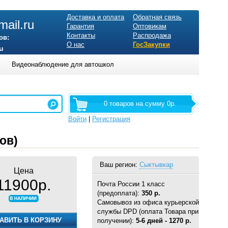
Доставка и оплата
Обратная связь
ail.ru
Гарантия
Оптовикам
Контакты
Распродажа
ов:
О нас
ГосЗакупки
u
Видеонаблюдение для автошкол
0 товаров на сумму 0р.
Войти
|
Регистрация
ов)
Ваш регион:
Сыктывкар
Цена
11900р.
Почта России 1 класс
(предоплата):
350 р.
Самовывоз из офиса курьерской
службы DPD (оплата Товара при
получении):
5-6 дней - 1270 р.