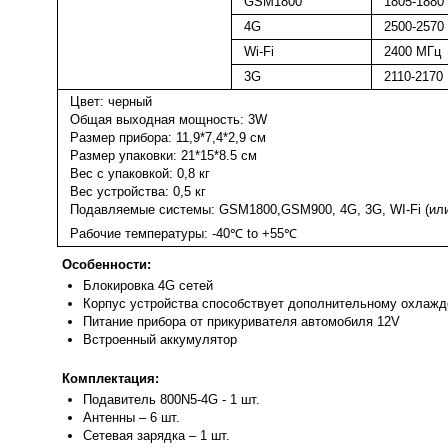
GSM1800
1805-1880
4G
2500-2570
Wi-Fi
2400 МГц
3G
2110-2170
Цвет: черный
Общая выходная мощность: 3W
Размер прибора: 11,9*7,4*2,9 см
Размер упаковки: 21*15*8.5 см
Вес с упаковкой: 0,8 кг
Вес устройства: 0,5 кг
Подавляемые системы: GSM1800,GSM900, 4G, 3G, WI-Fi (ил
Рабочие температуры: -40℃ to +55℃
Особенности:
Блокировка 4G сетей
Корпус устройства способствует дополнительному охлажд
Питание прибора от прикуривателя автомобиля 12V
Встроенный аккумулятор
Комплектация:
Подавитель 800N5-4G - 1 шт.
Антенны – 6 шт.
Сетевая зарядка – 1 шт.