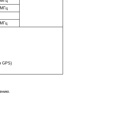
 МГц
 МГц
 МГц
и GPS)
ению.