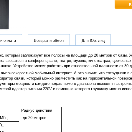
К
 и оплата
Возврат и обмен
Для Юр. лиц
, который заблокирует все полосы на площади до 20 метров от базы. Ус
льзоваться в конференц-зале, театре, музеях, кинотеатрах, церковных
шках. Устройство может работать при относительной влажности от 30 до
ысокоскоростной мобильный интернет. А это значит, что сотрудники в 
иратор связи, который можно разместить как на горизонтальной поверхн
егуляторы мощности каждого подавляемого диапазона позволят настроит
етевой адаптер питания 220V с помощью которого глушилку можно испол
Радиус действия
 МГц
до 20 метров
Гц