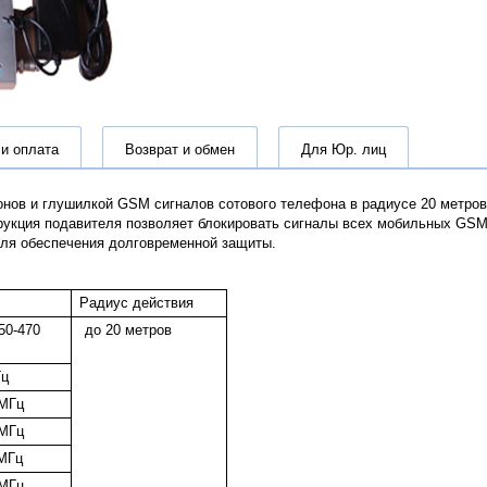
 и оплата
Возврат и обмен
Для Юр. лиц
в и глушилкой GSM сигналов сотового телефона в радиусе 20 метров. 
рукция подавителя позволяет блокировать сигналы всех мобильных GSM
 для обеспечения долговременной защиты.
Радиус действия
450-470
до 20 метров
Гц
 МГц
 МГц
 МГц
 МГц