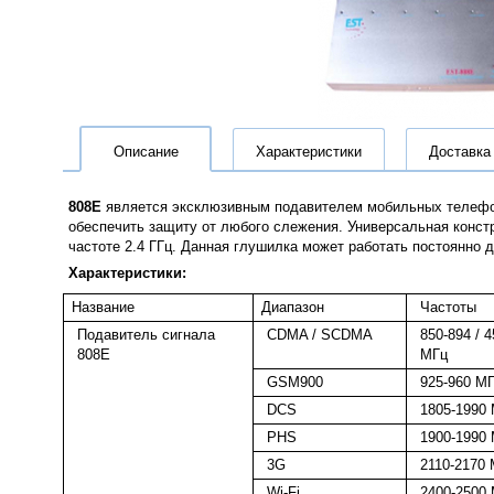
Описание
Характеристики
Доставка
808E
является эксклюзивным подавителем мобильных телефоно
обеспечить защиту от любого слежения. Универсальная конст
частоте 2.4 ГГц. Данная глушилка может работать постоянно
Характеристики:
Название
Диапазон
Частоты
Подавитель сигнала
CDMA / SCDMA
850-894 / 
808E
МГц
GSM900
925-960 М
DCS
1805-1990
PHS
1900-1990
3G
2110-2170
Wi-Fi
2400-2500