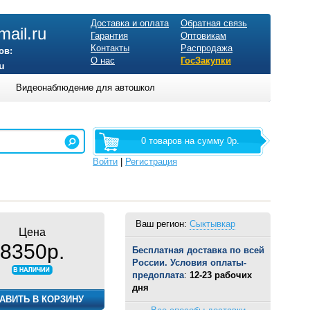
Доставка и оплата
Обратная связь
ail.ru
Гарантия
Оптовикам
Контакты
Распродажа
ов:
О нас
ГосЗакупки
u
Видеонаблюдение для автошкол
0 товаров на сумму 0р.
Войти
|
Регистрация
Ваш регион:
Сыктывкар
Цена
8350р.
Бесплатная доставка по всей
России. Условия оплаты-
предоплата
:
12-23 рабочих
дня