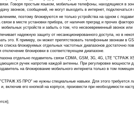
вязи. Говоря простым языком, мобильные телефоны, находящиеся в зоне 
дачу звонков, сообщений, не могут выходить в интернет, подключаться
лениям, поэтому блокируются не только устройства на одном с подавит
а связи в месте установки прибора, от наличия преград и прочих факто
 мобильных устройств и забыть о том, что несвоевременный звонок ил
ечивает надежную защиту от несанкционированного доступа, но в неко
ть это. К примеру, он может препятствовать телефонным звонкам в GSM
из списка блокируемых отдельных частотных диапазонов достаточно по
я отключение блокировки в соответствующем диапазоне.
пазона отдельно подавитель связи CDMA, GSM, 3G, 4G, LTE "СТРАЖ Х5
ающихся ручек напротив каждой антенны. При регулировке мощности да
одавитель на блокирование мобильного интернета только в том помещен
 "СТРАЖ Х5 ПРО" не нужны специальные навыки. Для этого требуется л
 и, включив его кнопкой на корпусе, произвести при необходимости нас
тся);