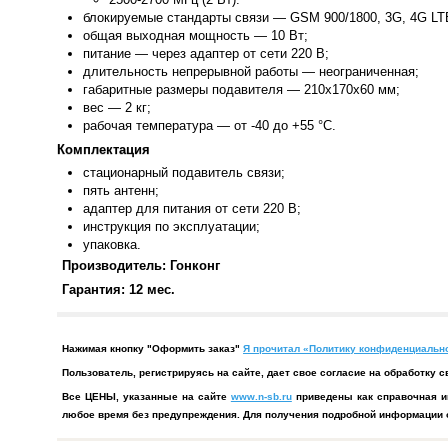
блокируемые стандарты связи — GSM 900/1800, 3G, 4G L
общая выходная мощность — 10 Вт;
питание — через адаптер от сети 220 В;
длительность непрерывной работы — неограниченная;
габаритные размеры подавителя — 210х170х60 мм;
вес — 2 кг;
рабочая температура — от -40 до +55 °C.
Комплектация
стационарный подавитель связи;
пять антенн;
адаптер для питания от сети 220 В;
инструкция по эксплуатации;
упаковка.
Производитель: Гонконг
Гарантия: 12 мес.
Нажимая кнопку "Оформить заказ"
Я прочитал «Политику конфиденциально
Пользователь, регистрируясь на сайте, дает свое согласие на обработк
Все ЦЕНЫ, указанные на сайте
www.n-sb.ru
приведены как справочная и
любое время без предупреждения. Для получения подробной информации о