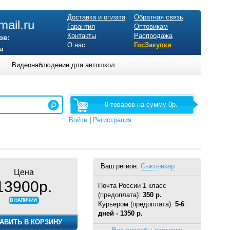
Доставка и оплата
Обратная связь
ail.ru
Гарантия
Оптовикам
Контакты
Распродажа
ов:
О нас
ГосЗакупки
u
Видеонаблюдение для автошкол
0 товаров на сумму 0р.
Войти
|
Регистрация
Ваш регион:
Сыктывкар
Цена
13900р.
Почта России 1 класс
(предоплата):
350 р.
Курьером (предоплата):
5-6
дней - 1350 р.