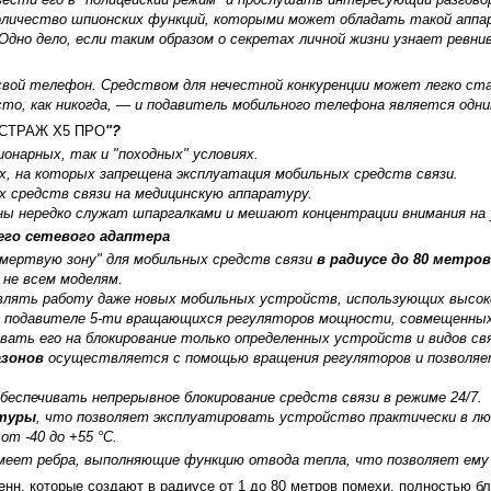
личество шпионских функций, которыми может обладать такой аппар
Одно дело, если таким образом о секретах личной жизни узнает ревни
вой телефон. Средством для нечестной конкуренции может легко ста
сто, как никогда, — и подавитель мобильного телефона является одн
СТРАЖ Х5 ПРО
"?
ионарных, так и "походных" условиях.
х, на которых запрещена эксплуатация мобильных средств связи.
х средств связи на медицинскую аппаратуру.
ны нередко служат шпаргалками и мешают концентрации внимания на 
его сетевого адаптера
"мертвую зону" для мобильных средств связи
в радиусе до 80 метров
о не всем моделям.
лять работу даже новых мобильных устройств, использующих высоко
в подавителе 5-ти вращающихся регуляторов мощности, совмещенны
ивать его на блокирование только определенных устройств и видов свя
азонов
осуществляется с помощью вращения регуляторов и позволяет
обеспечивать непрерывное блокирование средств связи в режиме 24/7.
атуры
, что позволяет эксплуатировать устройство практически в л
от -40 до +55 °C.
имеет ребра, выполняющие функцию отвода тепла, что позволяет ему
тенн, которые создают в радиусе от 1 до 80 метров помехи, полностью