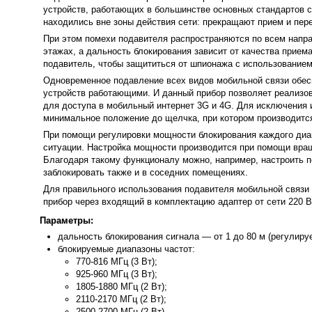
устройств, работающих в большинстве основных стандартов с
находились вне зоны действия сети: прекращают прием и пере
При этом помехи подавителя распространяются по всем направ
этажах, а дальность блокирования зависит от качества прием
подавитель, чтобы защититься от шпионажа с использованием
Одновременное подавление всех видов мобильной связи обесп
устройств работающими. И данный прибор позволяет реализова
для доступа в мобильный интернет 3G и 4G. Для исключения 
минимальное положение до щелчка, при котором производитс
При помощи регулировки мощности блокирования каждого диа
ситуации. Настройка мощности производится при помощи вращ
Благодаря такому функционалу можно, например, настроить п
заблокировать также и в соседних помещениях.
Для правильного использования подавителя мобильной связи
прибор через входящий в комплектацию адаптер от сети 220 В
Параметры:
дальность блокирования сигнала — от 1 до 80 м (регулируе
блокируемые диапазоны частот:
770-816 МГц (3 Вт);
925-960 МГц (3 Вт);
1805-1880 МГц (2 Вт);
2110-2170 МГц (2 Вт);
2500-2700 МГц (2 Вт).