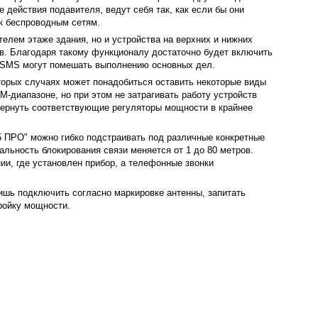
действия подавителя, ведут себя так, как если бы они
 к беспроводным сетям.
елем этаже здания, но и устройства на верхних и нижних
ров. Благодаря такому функционалу достаточно будет включить
и SMS могут помешать выполнению основных дел.
торых случаях может понадобиться оставить некоторые виды
-диапазоне, но при этом не затрагивать работу устройств
вернуть соответствующие регуляторы мощности в крайнее
 ПРО" можно гибко подстраивать под различные конкретные
льность блокирования связи меняется от 1 до 80 метров.
ии, где установлен прибор, а телефонные звонки
ишь подключить согласно маркировке антенны, запитать
тройку мощности.