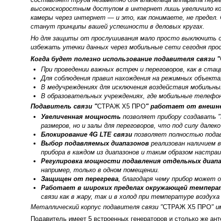
высокоскоростным доступом в интернет лишь увеличило ко
камеры через интернет — и это, как понимаете, не предел. 
станут принципы вашей успешности в деловых кругах.
Но для защиты от прослушивания мало просто выключить с
избежать утечки данных через мобильные сети сегодня про
Когда будет полезно использование подавителя связи "
При проведении важных встреч и переговоров, как в стац
Для соблюдения правил нахождения на режимных объекта
В медучреждениях для исключения воздействия мобильны
В образовательных учреждениях, где мобильные телефо
Подавитель связи "
СТРАЖ Х5 ПРО
" работает от внешн
Увеличенная мощность
позволяет прибору создавать 
размеров, но и залы для переговоров, что под силу далек
Блокирование 4G LTE связи
позволяет полностью подав
Выбор подавляемых диапазонов
реализован наличием 
прибора в каждом из диапазонов и таким образом настра
Регулировка мощности подавления отдельных диап
например, только в одном помещении.
Защищен от перегрева
, благодаря чему прибор может 
Работает в широких пределах окружающей темпер
связи как в жару, так и в холод при температуре воздуха 
Металлический корпус подавителя связи "
СТРАЖ Х5 ПРО
" 
Подавитель имеет 5 встроенных генераторов и столько же ан