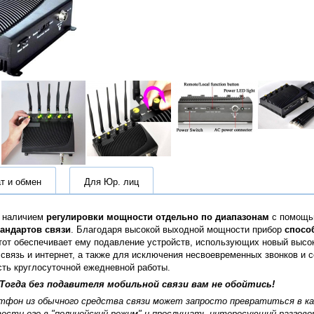
т и обмен
Для Юр. лиц
я наличием
регулировки мощности отдельно по диапазонам
с помощью
андартов связи
. Благодаря высокой выходной мощности прибор
спосо
стот обеспечивает ему подавление устройств, использующих новый высо
язь и интернет, а также для исключения несвоевременных звонков и с
сть круглосуточной ежедневной работы.
гда без подавителя мобильной связи вам не обойтись!
ртфон из обычного средства связи может запросто превратиться в 
ести его в "полицейский режим" и прослушать интересующий разгово