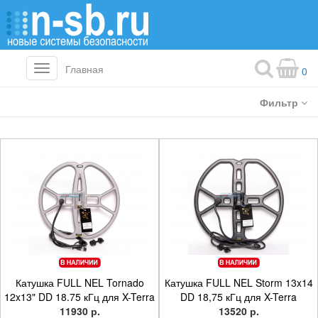
Главная
Toggle
0
navigation
Фильтр
Катушка FULL NEL Tornado
Катушка FULL NEL Storm 13x14
12x13" DD 18.75 кГц для X-Terra
DD 18,75 кГц для X-Terra
11930 р.
13520 р.