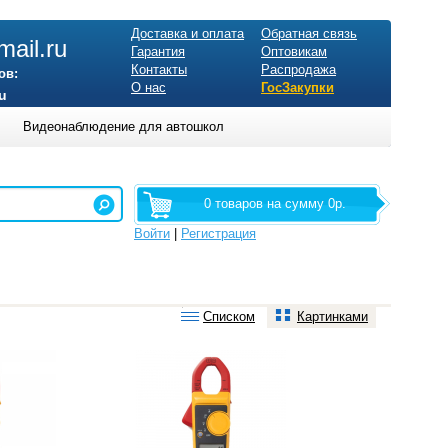
Доставка и оплата
Обратная связь
ail.ru
Гарантия
Оптовикам
Контакты
Распродажа
ов:
О нас
ГосЗакупки
u
Видеонаблюдение для автошкол
0 товаров на сумму 0р.
Войти
|
Регистрация
Списком
Картинками