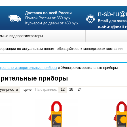
n-sb-ru@m
Доставка по всей России
Почтой России от 350 руб.
Email для заказ
Курьером до двери от 450 руб.
n-sb-ru@mail.r
имые видеорегистраторы
формации по актуальным ценам, обращайтесь к менеджерам компании.
трольно-измерительные приборы
»
Электроизмерительные приборы
ерительные приборы
улярности
цене
На странице:
12
18
24