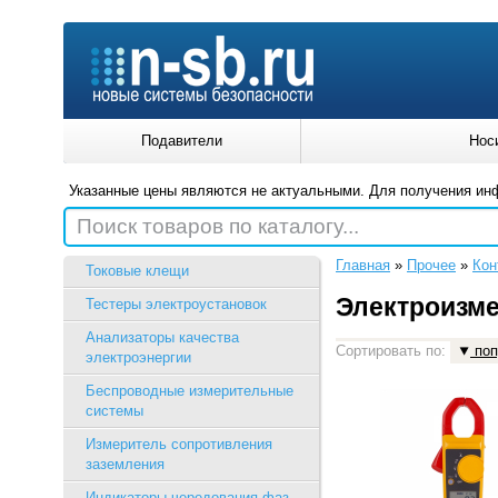
Подавители
Нос
Указанные цены являются не актуальными. Для получения ин
Поиск товаров по каталогу...
Главная
»
Прочее
»
Кон
Токовые клещи
Электроизм
Тестеры электроустановок
Анализаторы качества
Сортировать по:
поп
электроэнергии
Беспроводные измерительные
системы
Измеритель сопротивления
заземления
Индикаторы чередования фаз