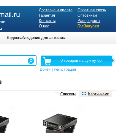
Доставка и оплата
Обратная связь
ail.ru
Гарантия
Оптовикам
Контакты
Распродажа
ов:
О нас
ГосЗакупки
u
Видеонаблюдение для автошкол
0 товаров на сумму 0р.
Войти
|
Регистрация
е
Списком
Картинками