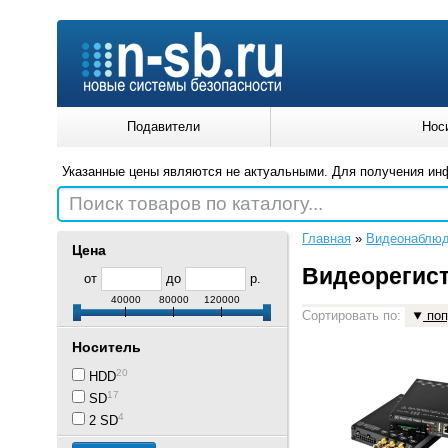
Подавители
Нос
Указанные цены являются не актуальными. Для получения ин
Поиск товаров по каталогу...
Главная
»
Видеонаблюд
Цена
Видеорегис
от
до
р.
40000
80000
120000
Сортировать по:
поп
Носитель
20
HDD
17
SD
4
2 SD