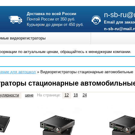
n-sb-ru@m
Доставка по всей России
Почтой России от 350 руб.
Email для заказ
Курьером до двери от 450 руб.
n-sb-ru@mail.r
имые видеорегистраторы
формации по актуальным ценам, обращайтесь к менеджерам компании.
ение для автошкол
»
Видеорегистраторы стационарные автомобильные
траторы стационарные автомобильны
улярности
цене
На странице:
12
18
24