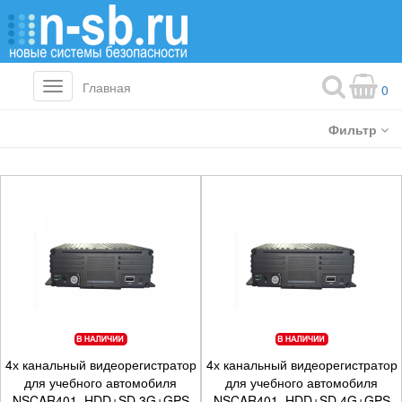
Главная
Toggle
0
navigation
Фильтр
4х канальный видеорегистратор
4х канальный видеорегистратор
для учебного автомобиля
для учебного автомобиля
NSCAR401_HDD+SD 3G+GPS
NSCAR401_HDD+SD 4G+GPS