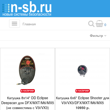
Главная
Toggle
0
navigation
Фильтр
Катушка 8x14" DD Eclipse
Катушка 6x6" Eclipse Shooter для
Deepscan для DFX/MXT/M6/MX5
V3i/VX3/DFX/MXT/M6/MX5
(не совместима с V3i/VX3)
10950 р.