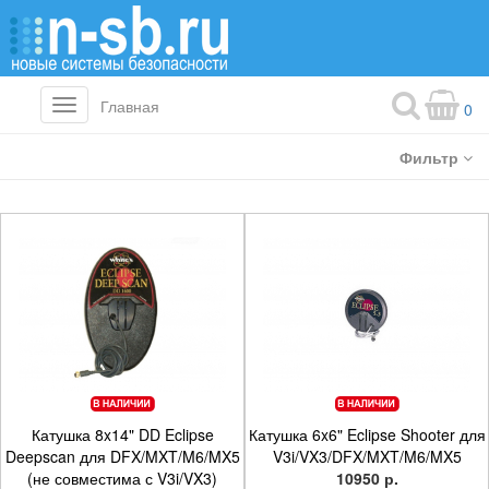
Главная
Toggle
0
navigation
Фильтр
Катушка 8x14" DD Eclipse
Катушка 6x6" Eclipse Shooter для
Deepscan для DFX/MXT/M6/MX5
V3i/VX3/DFX/MXT/M6/MX5
(не совместима с V3i/VX3)
10950 р.