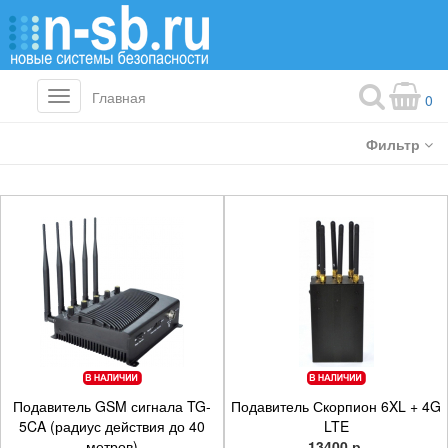
Главная
Toggle
0
navigation
Фильтр
Подавитель GSM сигнала TG-
Подавитель Скорпион 6XL + 4G
5CA (радиус действия до 40
LTE
метров)
13400 р.